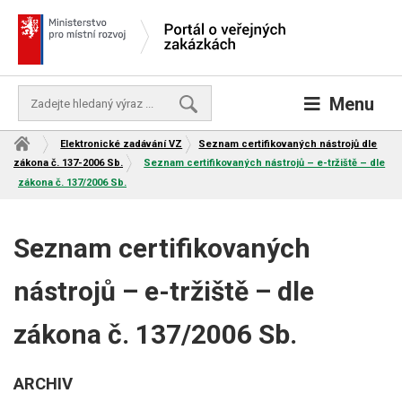
Skip
to
content
Vyhledávání
Menu
Elektronické zadávání VZ
Seznam certifikovaných nástrojů dle
zákona č. 137-2006 Sb.
Seznam certifikovaných nástrojů – e-tržiště – dle
zákona č. 137/2006 Sb.
Seznam certifikovaných
nástrojů – e-tržiště – dle
zákona č. 137/2006 Sb.
ARCHIV