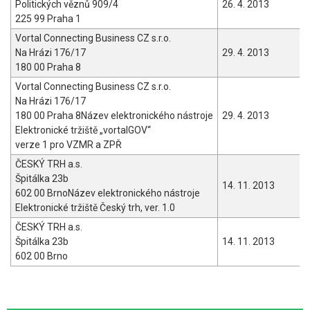
Politických věznů 909/4
26. 4. 2013
225 99 Praha 1
Vortal Connecting Business CZ s.r.o.
Na Hrázi 176/17
29. 4. 2013
180 00 Praha 8
Vortal Connecting Business CZ s.r.o.
Na Hrázi 176/17
180 00 Praha 8Název elektronického nástroje
29. 4. 2013
Elektronické tržiště „vortalGOV“
verze 1 pro VZMR a ZPŘ
ČESKÝ TRH a.s.
Špitálka 23b
14. 11. 2013
602 00 BrnoNázev elektronického nástroje
Elektronické tržiště Český trh, ver. 1.0
ČESKÝ TRH a.s.
Špitálka 23b
14. 11. 2013
602 00 Brno