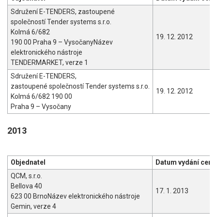
Sdružení E-TENDERS, zastoupené
společností Tender systems s.r.o.
Kolmá 6/682
19. 12. 2012
190 00 Praha 9 – VysočanyNázev
elektronického nástroje
TENDERMARKET, verze 1
Sdružení E-TENDERS,
zastoupené společností Tender systems s.r.o.
19. 12. 2012
Kolmá 6/682 190 00
Praha 9 – Vysočany
2013
Objednatel
Datum vydání certi
QCM, s.r.o.
Bellova 40
17. 1. 2013
623 00 BrnoNázev elektronického nástroje
Gemin, verze 4