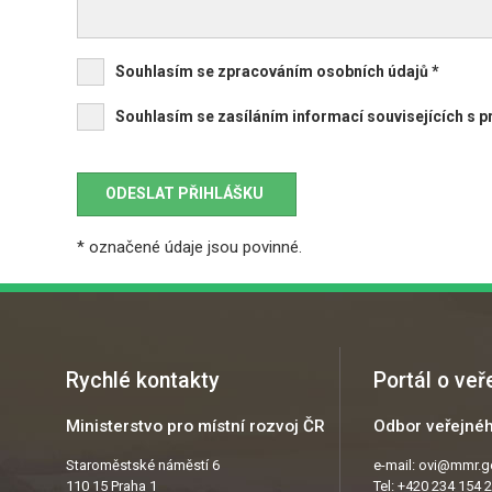
Souhlasím se zpracováním osobních údajů *
Souhlasím se zasíláním informací souvisejících s 
* označené údaje jsou povinné.
Rychlé kontakty
Portál o ve
Ministerstvo pro místní rozvoj ČR
Odbor veřejnéh
Staroměstské náměstí 6
e-mail:
ovi@mmr.g
110 15 Praha 1
Tel: +420 234 154 