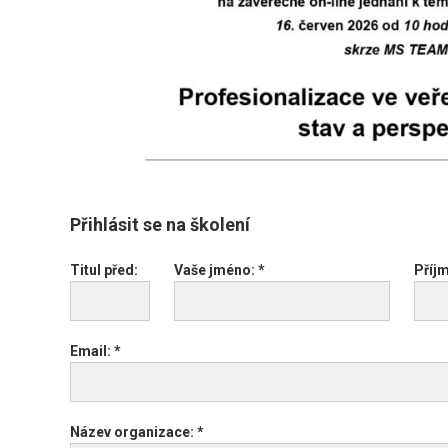
Přihlásit se na školení
Titul před:
Vaše jméno: *
Příjm
Email: *
Název organizace: *