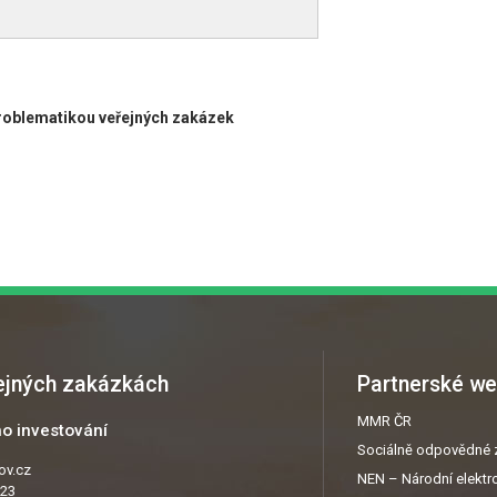
problematikou veřejných zakázek
řejných zakázkách
Partnerské we
MMR ČR
o investování
Sociálně odpovědné 
ov.cz
NEN – Národní elektro
223