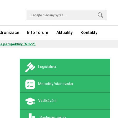
Vyhledávání
ktronizace
Info fórum
Aktuality
Kontakty
 a perspektivy (NSVZ)
Legislativa
Metodiky/stanoviska
Vzdělávání
Společný nákup