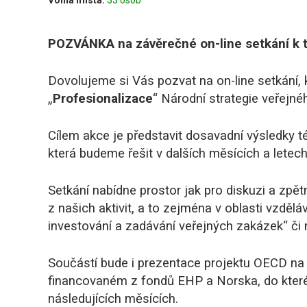
Volná místa:
33 osob
POZVÁNKA
na závěrečné on-line setkání k
Dovolujeme si Vás pozvat na on-line setkání, 
„
Profesionalizace
“ Národní strategie veřejn
Cílem akce je představit dosavadní výsledky té
která budeme řešit v dalších měsících a letech
Setkání nabídne prostor jak pro diskuzi a zpě
z našich aktivit, a to zejména v oblasti vzdělá
investování a zadávání veřejných zakázek“ či 
Součástí bude i prezentace projektu OECD na
financovaném z fondů EHP a Norska, do kteréh
následujících měsících.