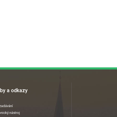
by a odkazy
zadávání
nický nástroj