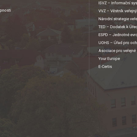
ISVZ – Informační sy
upnosti
VVZ – Věstník veřejn
Národní strategie veř
TED – Dodatek k Úřed
ESPD – Jednotné evro
UOHS – Úřad pro och
Asociace pro veřejné
Your Europe
E-Certis