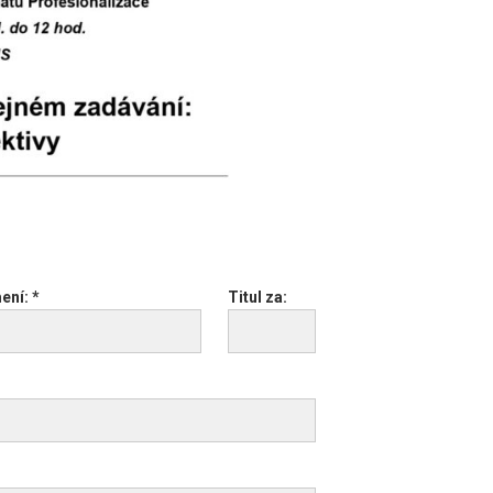
ení: *
Titul za: